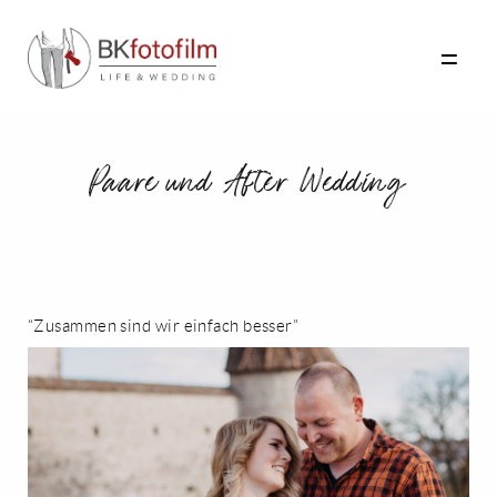
Paare und After Wedding
FOTO
FILM
INFO
“Zusammen sind wir einfach besser”
TAGEBUCH
KONTAKT
BUSINESS